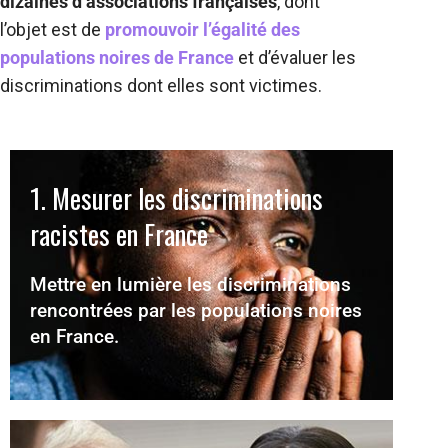
dizaines d’associations françaises
, dont
l’objet est de
promouvoir l’égalité des
populations noires de France
et d’évaluer les
discriminations dont elles sont victimes.
1. Mesurer les discriminations
racistes en France​​
Mettre en lumière les discriminations
rencontrées par les populations noires
en France.