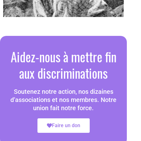
Aidez-nous à mettre fin
aux discriminations
Soutenez notre action, nos dizaines
d’associations et nos membres. Notre
union fait notre force.
Faire un don